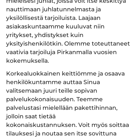
mieleisesi juhlat, joissa voit itse keskittyä
nauttimaan juhlatunnelmasta ja
yksilöllisestä tarjoiluista.
Laajaan
asiakaskuntaamme kuuluvat niin
yritykset, yhdistykset kuin
yksityishenkilötkin. Olemme toteuttaneet
vaativia tarjoiluja Pirkanmalla vuosien
kokemuksella.
Korkealuokkainen keittiömme ja osaava
henkilökuntamme auttaa Sinua
valitsemaan juuri teille sopivan
palvelukokonaisuuden. Teemme
palvelustasi mielellään pakettihinnan,
jolloin saat tietää
kokonaiskustannuksen.
Voit myös soittaa
tilauksesi ja noutaa sen itse sovittuna