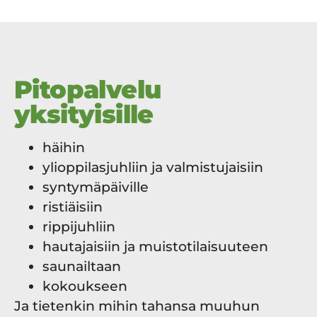
Pitopalvelu
yksityisille
häihin
ylioppilasjuhliin ja valmistujaisiin
syntymäpäiville
ristiäisiin
rippijuhliin
hautajaisiin ja muistotilaisuuteen
saunailtaan
kokoukseen
Ja tietenkin mihin tahansa muuhun