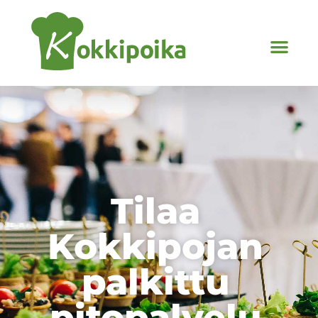
Tilaa
Kokkipojan
palkittu
pitopalvelu