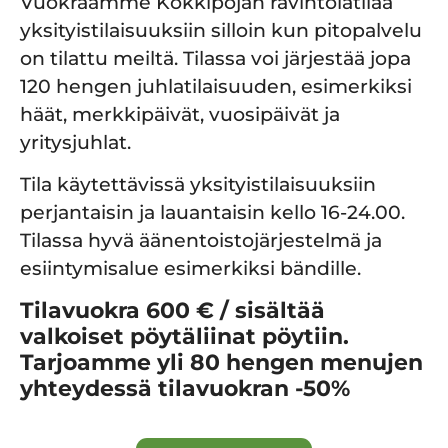
Vuokraamme Kokkipojan ravintolatilaa
yksityistilaisuuksiin silloin kun pitopalvelu
on tilattu meiltä. Tilassa voi järjestää jopa
120 hengen juhlatilaisuuden, esimerkiksi
häät, merkkipäivät, vuosipäivät ja
yritysjuhlat.
Tila käytettävissä yksityistilaisuuksiin
perjantaisin ja lauantaisin kello 16-24.00.
Tilassa hyvä äänentoistojärjestelmä ja
esiintymisalue esimerkiksi bändille.
Tilavuokra 600 € / sisältää
valkoiset pöytäliinat pöytiin.
Tarjoamme yli 80 hengen menujen
yhteydessä tilavuokran -50%