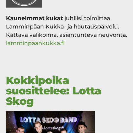
Kauneimmat kukat
juhliisi toimittaa
Lamminpään Kukka- ja hautauspalvelu.
Kattava valikoima, asiantunteva neuvonta.
lamminpaankukka.fi
Kokkipoika
suosittelee: Lotta
Skog